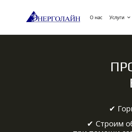
О нас
Услуги
ПР
✔ Гор
✔ Строим о