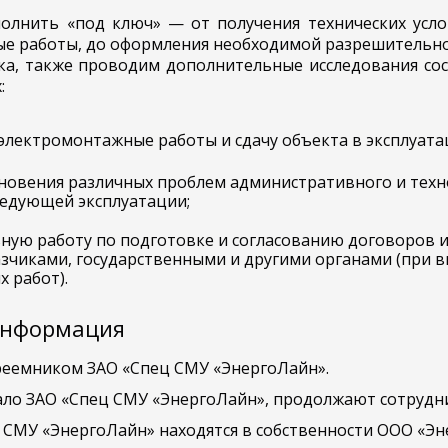
олнить «под ключ» — от получения технических усл
е работы, до оформления необходимой разрешительно
ка, также проводим дополнительные исследования со
:
электромонтажные работы и сдачу объекта в эксплуата
новения различных проблем административного и техн
ледующей эксплуатации;
ую работу по подготовке и согласованию договоров 
азчиками, государственными и другими органами (при 
 работ).
информация
реемником ЗАО «Спец СМУ «ЭнергоЛайн».
ало ЗАО «Спец СМУ «ЭнергоЛайн», продолжают сотрудни
ц СМУ «ЭнергоЛайн» находятся в собственности ООО «Эн