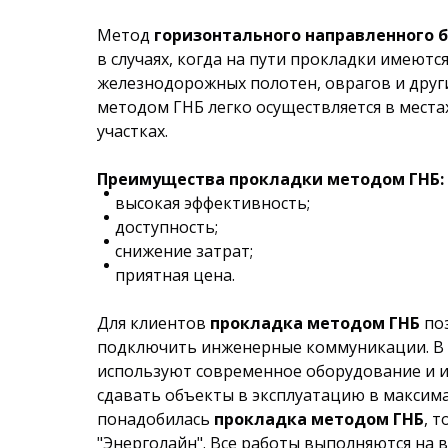
Метод
горизонтального направленного б
в случаях, когда на пути прокладки имеются
железнодорожных полотен, оврагов и други
методом ГНБ легко осуществляется в места
участках.
Преимущества прокладки методом ГНБ:
высокая эффективность;
доступность;
снижение затрат;
приятная цена.
Для клиентов
прокладка методом ГНБ
по
подключить инженерные коммуникации. В 
используют современное оборудование и и
сдавать объекты в эксплуатацию в максима
понадобилась
прокладка методом ГНБ
, 
"Энерголайн". Все работы выполняются на в