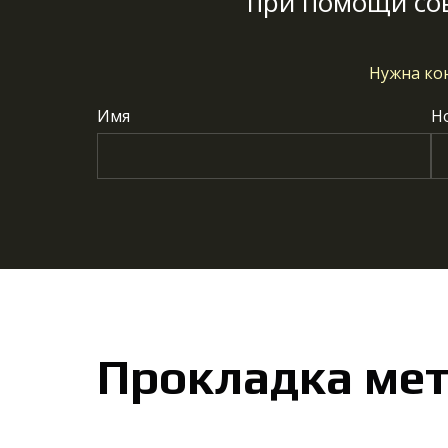
при помощи со
Нужна ко
Имя
Н
Прокладка ме