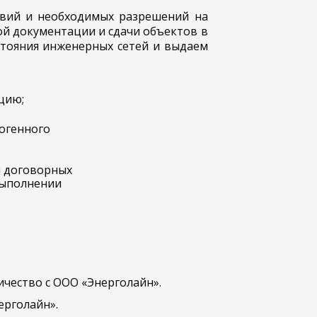
овий и необходимых разрешений на
й документации и сдачи объектов в
стояния инженерных сетей и выдаем
цию;
огенного
и договорных
выполнении
чество с ООО «Энерголайн».
ерголайн».